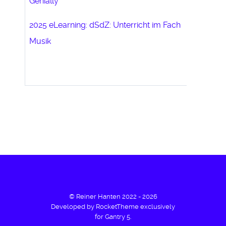
Genially
2025 eLearning: dSdZ: Unterricht im Fach
Musik
© Reiner Hanten 2022 - 2026
Developed by RocketTheme exclusively
for Gantry 5.